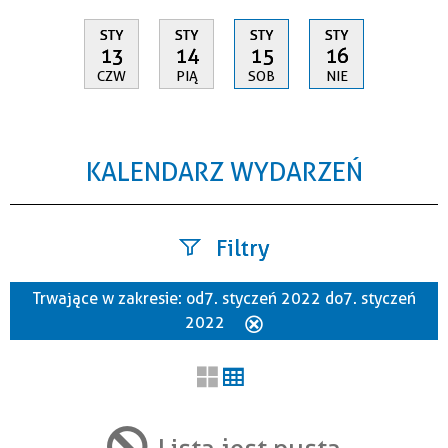
STY
STY
STY
STY
13
14
15
16
CZW
PIĄ
SOB
NIE
KALENDARZ WYDARZEŃ
Filtry
Trwające w zakresie:
od 7. styczeń 2022 do 7. styczeń
Szukana fraza
2022
Usuń
ten
filtr
Kategoria
Lista jest pusta