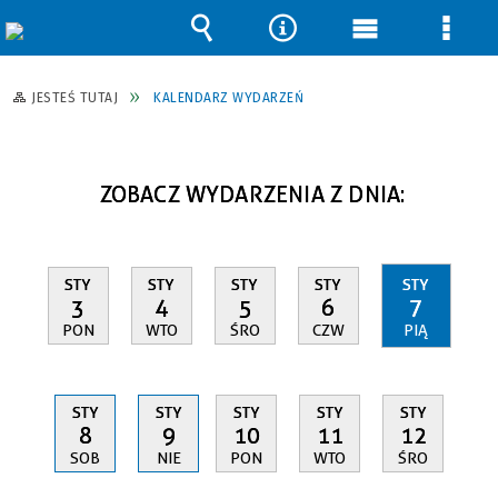
Wyszukiwarka
Narzędzia
Menu
Men
główne
szcz
JESTEŚ TUTAJ
KALENDARZ WYDARZEŃ
ZOBACZ WYDARZENIA Z DNIA:
STY
STY
STY
STY
STY
3
4
5
6
7
PON
WTO
ŚRO
CZW
PIĄ
STY
STY
STY
STY
STY
8
9
10
11
12
SOB
NIE
PON
WTO
ŚRO