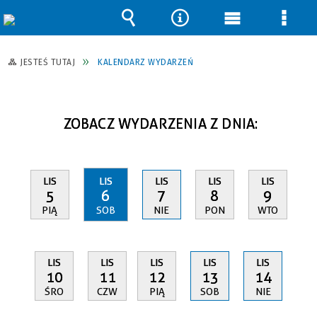
Wyszukiwarka
Narzędzia
Menu
Men
główne
szcz
JESTEŚ TUTAJ
KALENDARZ WYDARZEŃ
ZOBACZ WYDARZENIA Z DNIA:
LIS
LIS
LIS
LIS
LIS
5
6
7
8
9
PIĄ
SOB
NIE
PON
WTO
LIS
LIS
LIS
LIS
LIS
10
11
12
13
14
ŚRO
CZW
PIĄ
SOB
NIE