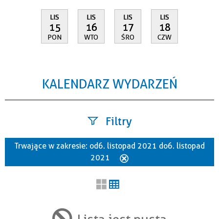
LIS
LIS
LIS
LIS
15
16
17
18
PON
WTO
ŚRO
CZW
KALENDARZ WYDARZEŃ
Filtry
Trwające w zakresie:
od 6. listopad 2021 do 6. listopad
Szukana fraza
2021
Usuń
ten
filtr
Kategoria
Lista jest pusta