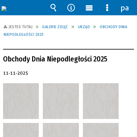
pane
Wyszukiwarka
Narzędzia
Menu
Menu
główne
szczegół
JESTEŚ TUTAJ
GALERIE ZDJĘĆ
URZĄD
OBCHODY DNIA
NIEPODLEGŁOŚCI 2025
Obchody Dnia Niepodległości 2025
11-11-2025