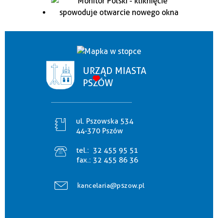
URZĄD MIASTA
PSZÓW
ul. Pszowska 534
44-370 Pszów
tel.:
32 455 95 51
fax.:
32 455 86 36
kancelaria@pszow.pl