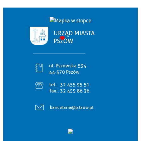
URZĄD MIASTA
PSZÓW
ul. Pszowska 534
44-370 Pszów
tel.:
32 455 95 51
fax.:
32 455 86 36
kancelaria@pszow.pl