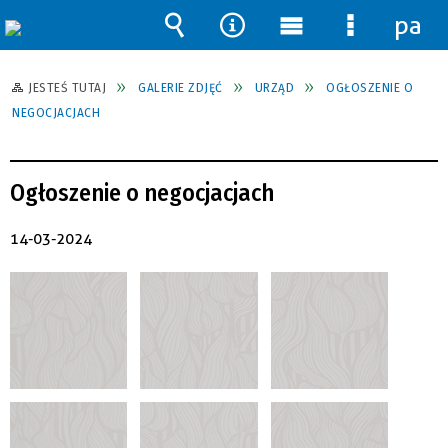
pane
Wyszukiwarka
Narzędzia
Menu
Menu
główne
szczegół
JESTEŚ TUTAJ
GALERIE ZDJĘĆ
URZĄD
OGŁOSZENIE O
NEGOCJACJACH
Ogłoszenie o negocjacjach
14-03-2024