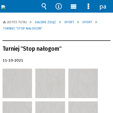
pane
Wyszukiwarka
Narzędzia
Menu
Menu
główne
szczegół
JESTEŚ TUTAJ
GALERIE ZDJĘĆ
SPORT
SPORT
TURNIEJ "STOP NAŁOGOM"
Turniej "Stop nałogom"
11-10-2021