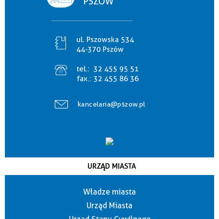
PSZÓW
ul. Pszowska 534
44-370 Pszów
tel.:
32 455 95 51
fax.:
32 455 86 36
kancelaria@pszow.pl
URZĄD MIASTA
Władze miasta
Urząd Miasta