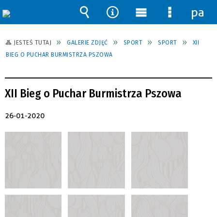
pane
Wyszukiwarka
Narzędzia
Menu
Menu
główne
szczegół
JESTEŚ TUTAJ
GALERIE ZDJĘĆ
SPORT
SPORT
XII
BIEG O PUCHAR BURMISTRZA PSZOWA
XII Bieg o Puchar Burmistrza Pszowa
26-01-2020