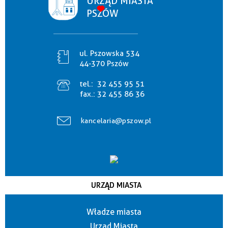
URZĄD MIASTA
PSZÓW
ul. Pszowska 534
44-370 Pszów
tel.:
32 455 95 51
fax.:
32 455 86 36
kancelaria@pszow.pl
URZĄD MIASTA
Władze miasta
Urząd Miasta