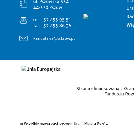
ul. Pszowska 534
44-370 Pszów
Urz
Rad
tel.:
32 455 95 51
Wię
fax.:
32 455 86 36
kancelaria@pszow.pl
Strona sfinansowana z Gran
Funduszu Rozw
© Wszelkie prawa zastrzeżone, Urząd Miasta Pszów