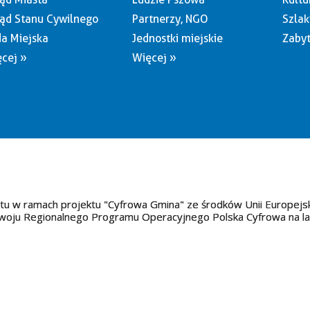
ąd Stanu Cywilnego
Partnerzy, NGO
Szlak
a Miejska
Jednostki miejskie
Zabyt
cej »
Więcej »
tu w ramach projektu "Cyfrowa Gmina" ze środków Unii Europejs
oju Regionalnego Programu Operacyjnego Polska Cyfrowa na l