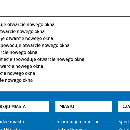
RZĄD MIASTA
MIASTO
CZ
dze miasta
Informacje o mieście
Sport
ąd Miasta
Ludzie Pszowa
Kultu