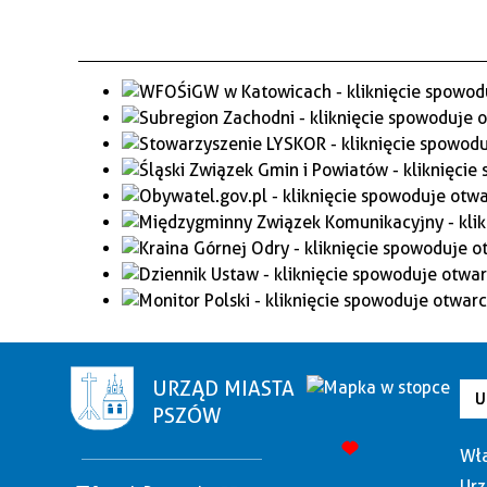
URZĄD MIASTA
U
PSZÓW
Wła
Urz