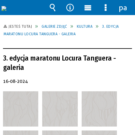
pane
Wyszukiwarka
Narzędzia
Menu
Menu
główne
szczegół
JESTEŚ TUTAJ
GALERIE ZDJĘĆ
KULTURA
3. EDYCJA
MARATONU LOCURA TANGUERA - GALERIA
3. edycja maratonu Locura Tanguera -
galeria
16-08-2024