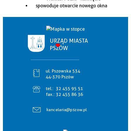
URZĄD MIASTA
PSZÓW
ul. Pszowska 534
44-370 Pszów
tel.:
32 455 95 51
fax.:
32 455 86 36
kancelaria@pszow.pl