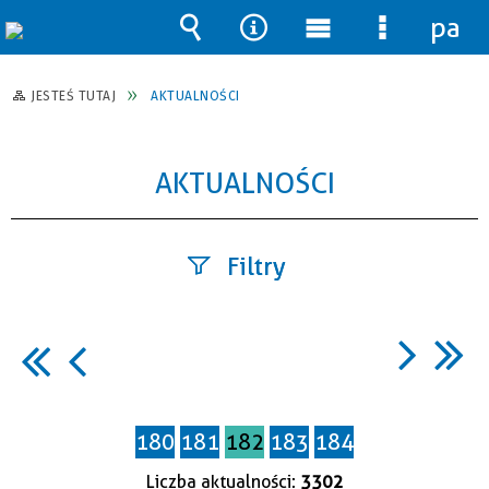
pane
Wyszukiwarka
Narzędzia
Menu
Menu
główne
szczegół
JESTEŚ TUTAJ
AKTUALNOŚCI
AKTUALNOŚCI
Filtry
Szukana
fraza
180
181
182
183
184
Data
publikacji
Liczba aktualności:
3302