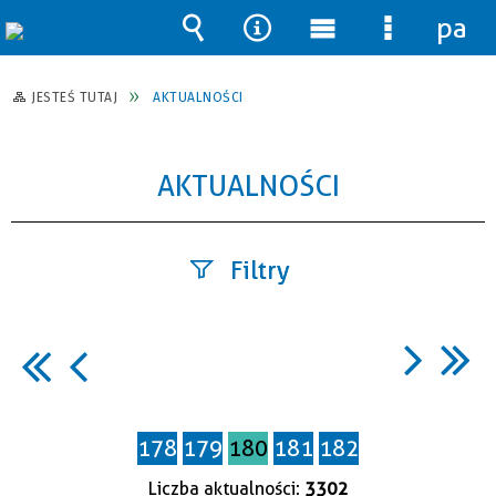
pane
Wyszukiwarka
Narzędzia
Menu
Menu
główne
szczegół
JESTEŚ TUTAJ
AKTUALNOŚCI
AKTUALNOŚCI
Filtry
Szukana
fraza
178
179
180
181
182
Data
publikacji
Liczba aktualności:
3302