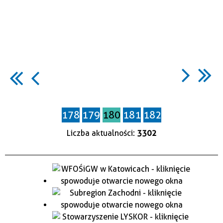
178
179
180
181
182
Liczba aktualności:
3302