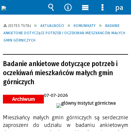
pane
Wyszukiwarka
Narzędzia
Menu
Menu
główne
szczegół
JESTEŚ TUTAJ
AKTUALNOŚCI
KOMUNIKATY
BADANIE
ANKIETOWE DOTYCZĄCE POTRZEB I OCZEKIWAŃ MIESZKAŃCÓW MAŁYCH
GMIN GÓRNICZYCH
Badanie ankietowe dotyczące potrzeb i
oczekiwań mieszkańców małych gmin
górniczych
07-07-2026
Archiwum
Mieszkańcy małych gmin górniczych są serdecznie 
zaproszeni do udziału w badaniu ankietowym 