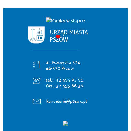
URZĄD MIASTA
PSZÓW
ul. Pszowska 534
44-370 Pszów
tel.:
32 455 95 51
fax.:
32 455 86 36
kancelaria@pszow.pl