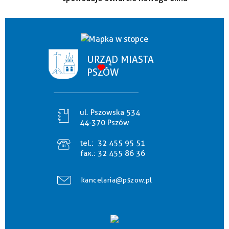
URZĄD MIASTA
PSZÓW
ul. Pszowska 534
44-370 Pszów
tel.:
32 455 95 51
fax.:
32 455 86 36
kancelaria@pszow.pl