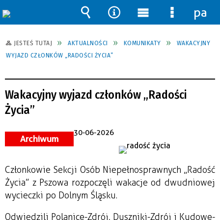
pane
Wyszukiwarka
Narzędzia
Menu
Menu
główne
szczegół
JESTEŚ TUTAJ
AKTUALNOŚCI
KOMUNIKATY
WAKACYJNY
WYJAZD CZŁONKÓW „RADOŚCI ŻYCIA”
Wakacyjny wyjazd członków „Radości
Życia”
30-06-2026
Archiwum
Członkowie Sekcji Osób Niepełnosprawnych „Radość
Życia” z Pszowa rozpoczęli wakacje od dwudniowej
wycieczki po Dolnym Śląsku.
Odwiedzili Polanicę-Zdrój, Duszniki-Zdrój i Kudowę-