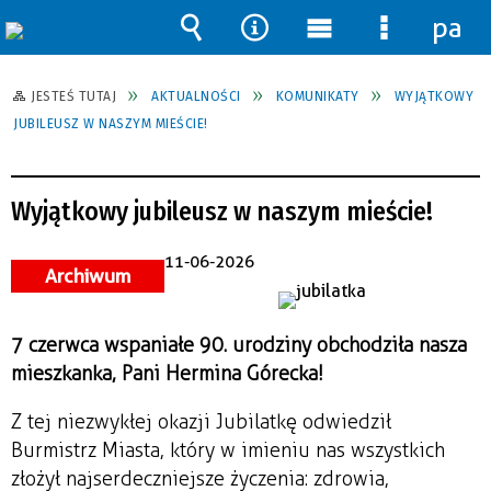
pane
Wyszukiwarka
Narzędzia
Menu
Menu
główne
szczegół
JESTEŚ TUTAJ
AKTUALNOŚCI
KOMUNIKATY
WYJĄTKOWY
JUBILEUSZ W NASZYM MIEŚCIE!
Wyjątkowy jubileusz w naszym mieście!
11-06-2026
Archiwum
7 czerwca wspaniałe 90. urodziny obchodziła nasza
mieszkanka, Pani Hermina Górecka!
Z tej niezwykłej okazji Jubilatkę odwiedził
Burmistrz Miasta, który w imieniu nas wszystkich
złożył najserdeczniejsze życzenia: zdrowia,