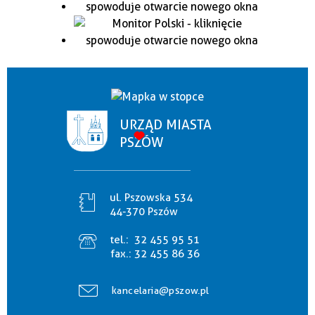
URZĄD MIASTA
PSZÓW
ul. Pszowska 534
44-370 Pszów
tel.:
32 455 95 51
fax.:
32 455 86 36
kancelaria@pszow.pl