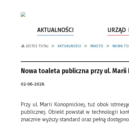
AKTUALNOŚCI
URZĄD 
JESTEŚ TUTAJ
AKTUALNOŚCI
MIASTO
NOWA TOA
WŁADZE MIASTA
INFORMACJE O MIEŚCIE
SPORT
ZAŁATW SPRAWĘ
URZĄD MIASTA
LUDZIE PSZOWA
KULTURA
ZDROWIE
Nowa toaleta publiczna przy ul. Marii
URZĄD STANU CYWILNEGO
PARTNERZY, NGO
SZLAKI TURYSTYCZNE
BEZPIECZEŃSTWO
RADA MIEJSKA
JEDNOSTKI MIEJSKIE
ZABYTKI
ZWIERZĘTA W GMINIE
02-06-2026
BUDŻET MIASTA
EDUKACJA
POMIAR SATYSFAKCJI KLIENTA
Przy ul. Marii Konopnickiej, tuż obok istniej
STRATEGIE, PLANY, PROGRAMY
INWESTYCJE MIEJSKIE
INFORMATOR
publicznej. Obiekt powstał w technologii kon
FUNDUSZE ZEWNĘTRZNE
POWIATOWY LIDER
KOMUNIKACJA I TRANSPORT
znacznie wyższy standard oraz pełną dostępno
PRZEDSIĘBIORCZOŚCI
ZAGOSPODAROWANIE