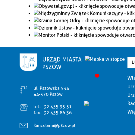
URZĄD MIASTA
U
PSZÓW
Wła
Urz
ul. Pszowska 534
44-370 Pszów
Urz
Rad
tel.:
32 455 95 51
Wię
fax.:
32 455 86 36
kancelaria@pszow.pl