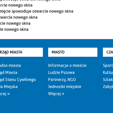
RZĄD MIASTA
MIASTO
CZ
dze miasta
Informacje o mieście
Sport
ąd Miasta
Ludzie Pszowa
Kultu
ąd Stanu Cywilnego
Partnerzy, NGO
Szlak
a Miejska
Jednostki miejskie
Zabyt
cej »
Więcej »