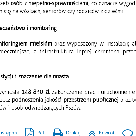
rzeb osób z niepełno-sprawnościami
, co oznacza wygodn
h się na wózkach, seniorów czy rodziców z dziećmi.
eczeństwo i monitoring
itoringiem miejskim
 oraz wyposażony w instalację al
ieczniejsze, a infrastruktura lepiej chroniona przed
stycji i znaczenie dla miasta
yniosła 
148 830 zł
. Zakończenie prac i uruchomienie 
zecz 
podnoszenia jakości przestrzeni publicznej
 oraz t
ów i osób odwiedzających Pszów.
astępna
Pdf
Drukuj
Powrót