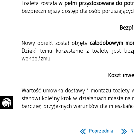
Toaleta została 
w pełni przystosowana do pot
WAŻNE TELEFONY
PRZESTRZENNE
bezpieczniejszy dostęp dla osób poruszającyc
GAZETA SAMORZĄDOWA
"PSZOW.PL"
Bezpi
Nowy obiekt został objęty 
całodobowym mon
Dzięki temu korzystanie z toalety jest bezp
wandalizmu.
Koszt inwe
Wartość umowna dostawy i montażu toalety w
stanowi kolejny krok w działaniach miasta na r
bardziej przyjaznych warunków dla mieszkańc
Poprzednia
N