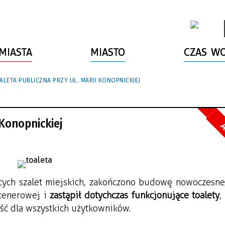
MIASTA
MIASTO
CZAS W
LETA PUBLICZNA PRZY UL. MARII KONOPNICKIEJ
 Konopnickiej
A
ących szalet miejskich, zakończono budowę nowoczesnej
tenerowej i 
zastąpił dotychczas funkcjonujące toalety
,
ść dla wszystkich użytkowników.