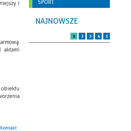
SPORT
iejszy i 
NAJNOWSZE
1
2
3
4
5
armową. 
 aktami 
obiektu 
worzenia 
Kontakt