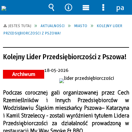
pane
Wyszukiwarka
Narzędzia
Menu
Menu
główne
szczegół
JESTEŚ TUTAJ
AKTUALNOŚCI
MIASTO
KOLEJNY LIDER
PRZEDSIĘBIORCZOŚCI Z PSZOWA!
Kolejny Lider Przedsiębiorczości z Pszowa!
18-05-2026
Archiwum
Podczas corocznej gali organizowanej przez
Cech
Rzemieślników i Innych Przedsiębiorców w
Wodzisławiu Śląskim
mieszkańcy
Pszowa
– Katarzyna
i Kamil Strzeleccy - zostali wyróżnieni tytułem Lidera
Przedsiębiorczości za działalność prowadzoną w
restauracji My Way Smoke & BBQ.