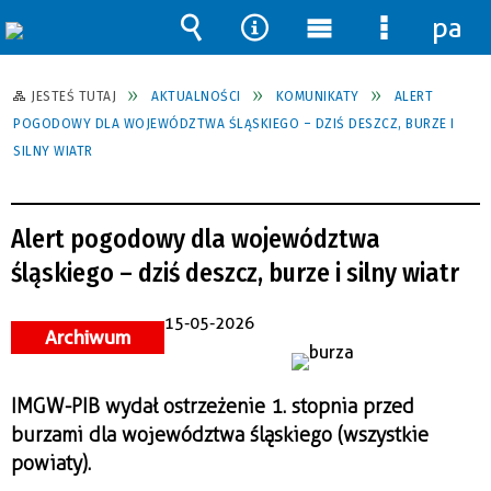
pane
Wyszukiwarka
Narzędzia
Menu
Menu
główne
szczegół
JESTEŚ TUTAJ
AKTUALNOŚCI
KOMUNIKATY
ALERT
POGODOWY DLA WOJEWÓDZTWA ŚLĄSKIEGO – DZIŚ DESZCZ, BURZE I
SILNY WIATR
Alert pogodowy dla województwa
śląskiego – dziś deszcz, burze i silny wiatr
15-05-2026
Archiwum
IMGW-PIB wydał ostrzeżenie 1. stopnia przed
burzami dla województwa śląskiego (wszystkie
powiaty).