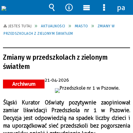
pane
Wyszukiwarka
Narzędzia
Menu
Menu
główne
szczegół
JESTEŚ TUTAJ
AKTUALNOŚCI
MIASTO
ZMIANY W
PRZEDSZKOLACH Z ZIELONYM ŚWIATŁEM
Zmiany w przedszkolach z zielonym
światłem
21-04-2026
Archiwum
Śląski Kurator Oświaty pozytywnie zaopiniował
zamiar likwidacji Przedszkola nr 1 w Pszowie.
Decyzja jest odpowiedzią na spadek liczby dzieci i
ma uporządkować sieć przedszkoli bez pogorszenia