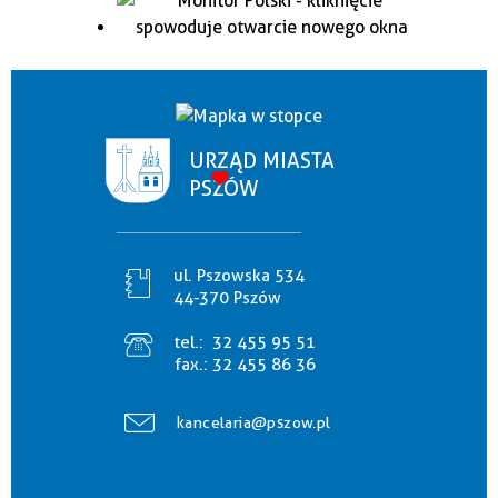
URZĄD MIASTA
PSZÓW
ul. Pszowska 534
44-370 Pszów
tel.:
32 455 95 51
fax.:
32 455 86 36
kancelaria@pszow.pl