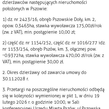
dzierżawców następujących nieruchomości
położonych w Pszowie:
1) dz. nr 2423/16, obręb Pszowskie Doły, km. 2,
o pow. 0.3463ha, stawka wywoławcza 175,00 zł/rok
(zw. z VAT), min. postąpienie 10,00 zł;
2) część dz. nr 1154/252, część dz. nr 1016/277 i dz.
nr 1153/254, obręb Pszów, km. 3, o łącznej pow.
~0.9372ha, stawka wywoławcza 470,00 zł/rok (zw. z
VAT), min. postąpienie 30,00 zł.
2. Okres dzierżawy: od zawarcia umowy do
30.11.2028 r.
3. Przetargi na poszczególne nieruchomości odbędą
się w kolejności wymienionej w pkt 1, w dniu 19
lutego 2026 r. o godzinie 10:00, w Sali
konferencyjnej Urzędu Miasta Pszów, ul. Pszowska