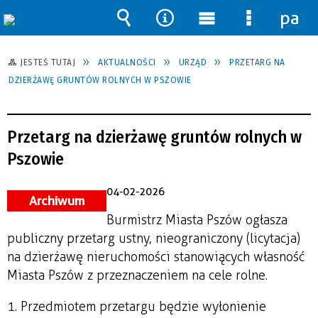
pane
Wyszukiwarka
Narzędzia
Menu
Menu
główne
szczegół
JESTEŚ TUTAJ
AKTUALNOŚCI
URZĄD
PRZETARG NA
DZIERŻAWĘ GRUNTÓW ROLNYCH W PSZOWIE
Przetarg na dzierżawę gruntów rolnych w
Pszowie
04-02-2026
Archiwum
Burmistrz Miasta Pszów ogłasza
publiczny przetarg ustny, nieograniczony (licytacja)
na dzierżawę nieruchomości stanowiących własność
Miasta Pszów z przeznaczeniem na cele rolne.
1. Przedmiotem przetargu będzie wyłonienie