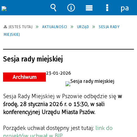
pane
Wyszukiwarka
Narzędzia
Menu
Menu
główne
szczegół
JESTEŚ TUTAJ
AKTUALNOŚCI
URZĄD
SESJA RADY
MIEJSKIEJ
Sesja rady miejskiej
23-01-2026
Archiwum
Sesja Rady Miejskiej w Pszowie odbędzie się
w
środę, 28 stycznia 2026 r. o 15:30, w sali
konferencyjnej Urzędu Miasta Pszów.
Porządek uchwał dostępny jest tutaj:
link do
projektów uchwał w BIP