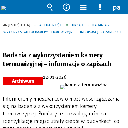
pane
Wyszukiwarka
Narzędzia
Menu
Menu
główne
szczegół
JESTEŚ TUTAJ
AKTUALNOŚCI
URZĄD
BADANIA Z
WYKORZYSTANIEM KAMERY TERMOWIZYJNEJ – INFORMACJE O ZAPISACH
Badania z wykorzystaniem kamery
termowizyjnej – informacje o zapisach
12-01-2026
Archiwum
Informujemy mieszkańców o możliwości zgłaszania
się na badania z wykorzystaniem kamery
termowizyjnej. Pomiary te pozwalają m.in. na
identyfikację miejsc utraty ciepła w budynkach, co