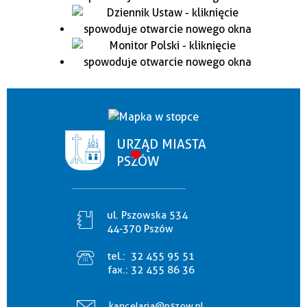
URZĄD MIASTA
PSZÓW
ul. Pszowska 534
44-370 Pszów
tel.:
32 455 95 51
fax.:
32 455 86 36
kancelaria@pszow.pl