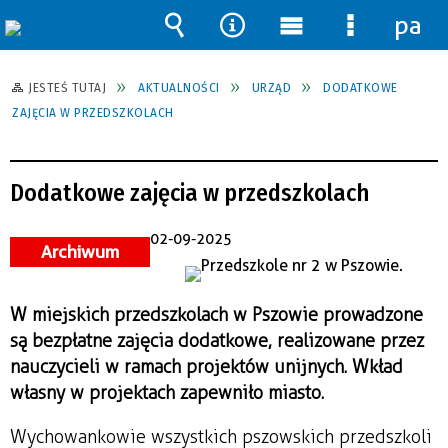
pane
Wyszukiwarka
Narzędzia
Menu
Menu
główne
szczegół
JESTEŚ TUTAJ
AKTUALNOŚCI
URZĄD
DODATKOWE
ZAJĘCIA W PRZEDSZKOLACH
Dodatkowe zajęcia w przedszkolach
02-09-2025
Archiwum
W miejskich przedszkolach w Pszowie prowadzone
są bezpłatne zajęcia dodatkowe, realizowane przez
nauczycieli w ramach projektów unijnych. Wkład
własny w projektach zapewniło miasto.
Wychowankowie wszystkich pszowskich przedszkoli