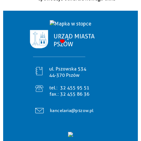
URZĄD MIASTA
PSZÓW
ul. Pszowska 534
44-370 Pszów
tel.:
32 455 95 51
fax.:
32 455 86 36
kancelaria@pszow.pl