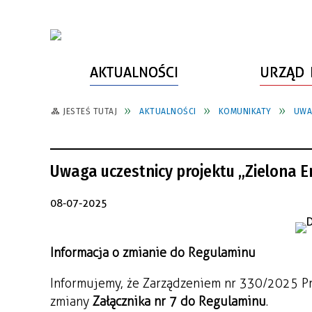
AKTUALNOŚCI
URZĄD 
JESTEŚ TUTAJ
AKTUALNOŚCI
KOMUNIKATY
UWA
WŁADZE MIASTA
INFORMACJE O MIEŚCIE
SPORT
ZAŁATW SPRAWĘ
URZĄD MIASTA
LUDZIE PSZOWA
KULTURA
ZDROWIE
Uwaga uczestnicy projektu „Zielona 
URZĄD STANU CYWILNEGO
PARTNERZY, NGO
SZLAKI TURYSTYCZNE
BEZPIECZEŃSTWO
RADA MIEJSKA
JEDNOSTKI MIEJSKIE
ZABYTKI
ZWIERZĘTA W GMINIE
08-07-2025
BUDŻET MIASTA
EDUKACJA
POMIAR SATYSFAKCJI KLIENTA
Informacja o zmianie do Regulaminu
STRATEGIE, PLANY, PROGRAMY
INWESTYCJE MIEJSKIE
INFORMATOR
Informujemy, że Zarządzeniem nr 330/2025 Pr
FUNDUSZE ZEWNĘTRZNE
POWIATOWY LIDER
KOMUNIKACJA I TRANSPORT
PRZEDSIĘBIORCZOŚCI
zmiany
Załącznika nr 7 do Regulaminu
.
ZAGOSPODAROWANIE