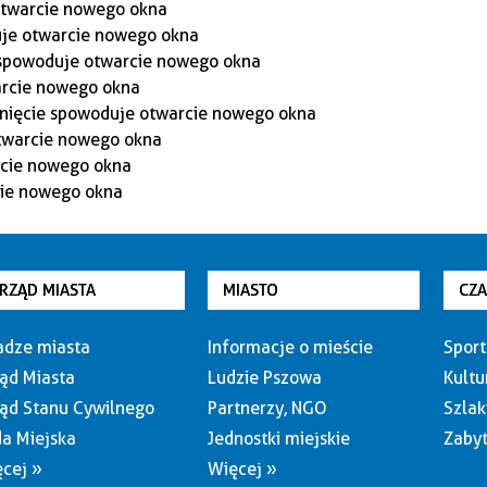
RZĄD MIASTA
MIASTO
CZ
dze miasta
Informacje o mieście
Sport
ąd Miasta
Ludzie Pszowa
Kultu
ąd Stanu Cywilnego
Partnerzy, NGO
Szlak
a Miejska
Jednostki miejskie
Zabyt
cej »
Więcej »