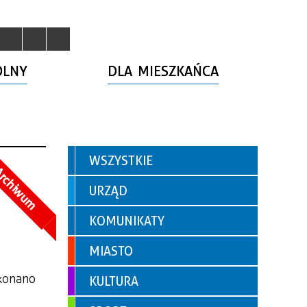
OLNY
DLA MIESZKAŃCA
WSZYSTKIE
rchiwum
URZĄD
KOMUNIKATY
MIASTO
konano
KULTURA