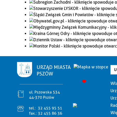
URZĄD MIASTA
U
PSZÓW
Wła
Urz
ul. Pszowska 534
44-370 Pszów
Urz
Rad
tel.:
32 455 95 51
Wię
fax.:
32 455 86 36