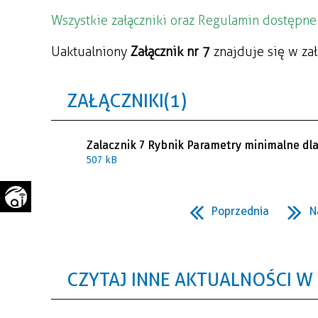
WAŻNE TELEFONY
PRZESTRZENNE
Wszystkie załączniki oraz Regulamin dostępne 
GAZETA SAMORZĄDOWA
Uaktualniony
Załącznik nr 7
znajduje się w zał
"PSZOW.PL"
ZAŁĄCZNIKI (1)
Zalacznik 7 Rybnik Parametry minimalne dla 
507 kB
Poprzednia
N
CZYTAJ INNE AKTUALNOŚCI W 