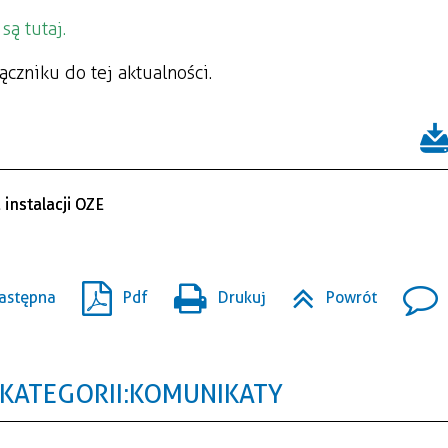
są tutaj.
ączniku do tej aktualności.
instalacji OZE
astępna
Pdf
Drukuj
Powrót
KATEGORII: KOMUNIKATY