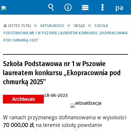
pane
Wyszukiwarka
Narzędzia
Menu
Menu
główne
szczegół
JESTEŚ TUTAJ
AKTUALNOŚCI
URZĄD
SZKOŁA
PODSTAWOWA NR 1 W PSZOWIE LAUREATEM KONKURSU „EKOPRACOWNIA
POD CHMURKĄ 2025”
Szkoła Podstawowa nr 1 w Pszowie
laureatem konkursu „Ekopracownia pod
chmurką 2025”
18-06-2025
Archiwum
W ramach przyznanego dofinansowania w wysokości
70 000,00 zł
, na terenie szkoły powstanie