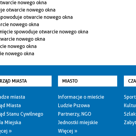
RZĄD MIASTA
MIASTO
CZ
dze miasta
Informacje o mieście
Sport
ąd Miasta
Ludzie Pszowa
Kultu
ąd Stanu Cywilnego
Partnerzy, NGO
Szlak
a Miejska
Jednostki miejskie
Zabyt
cej »
Więcej »