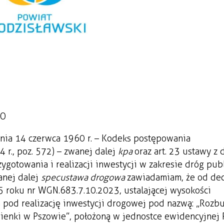
GO
dnia 14 czerwca 1960 r. – Kodeks postępowania
4 r., poz. 572) – zwanej dalej
kpa
oraz art. 23 ustawy z 
zygotowania i realizacji inwestycji w zakresie dróg pub
wanej dalej
specustawa drogowa
zawiadamiam, że od dec
5 roku nr WGN.683.7.10.2023, ustalającej wysokości
 pod realizację inwestycji drogowej pod nazwą: „Roz
agienki w Pszowie”, położoną w jednostce ewidencyjnej 