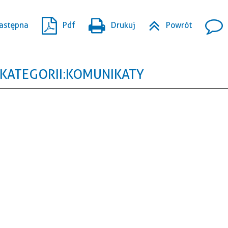
astępna
Pdf
Drukuj
Powrót
KATEGORII: KOMUNIKATY