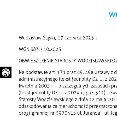
WAŻNE TELEFONY
PRZESTRZENNE
GAZETA SAMORZĄDOWA
"PSZOW.PL"
Wodzisław Śląski, 17 czerwca 2025 r.
WGN.683.7.10.2023
OBWIESZCZENIE STAROSTY WODZISŁAWSKIE
Na podstawie art. 131 oraz 49, 49a ustawy z 
administracyjnego (tekst jednolity Dz. U. z 202
kwietnia 2003 r. – o szczególnych zasadach pr
(tekst jednolity Dz. U. z 2024 r., poz. 311) – z
Starosty Wodzisławskiego z dnia 12 maja 202
odszkodowania za nieruchomość przeznaczoną
drogi gminnej nr 597041S ul. Juranda i ul. J