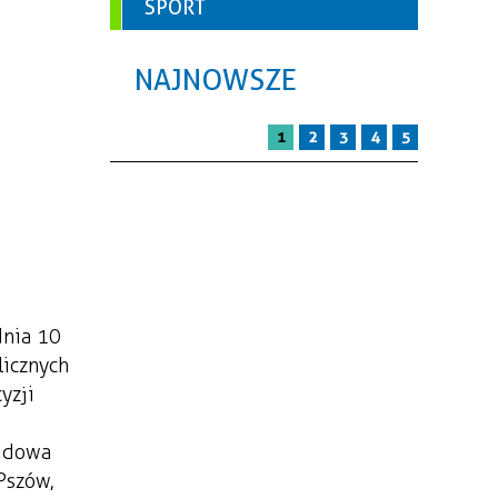
SPORT
NAJNOWSZE
1
2
3
4
5
dnia 10
licznych
yzji
budowa
Pszów,