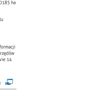
,0185 ha
lu
formacji
 urzędów
wie 14