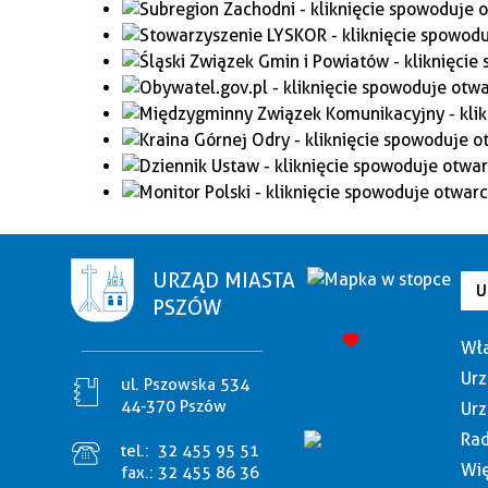
URZĄD MIASTA
U
PSZÓW
Wła
Urz
ul. Pszowska 534
44-370 Pszów
Urz
Rad
tel.:
32 455 95 51
Wię
fax.:
32 455 86 36