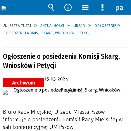
pane
Wyszukiwarka
Narzędzia
Menu
Menu
główne
szczegół
JESTEŚ TUTAJ
AKTUALNOŚCI
URZĄD
OGŁOSZENIE O
POSIEDZENIU KOMISJI SKARG, WNIOSKÓW I PETYCJI
Ogłoszenie o posiedzeniu Komisji Skarg,
Wniosków i Petycji
15-05-2024
Archiwum
Biuro Rady Miejskiej Urzędu Miasta Pszów
informuje o posiedzeniu komisji Rady Miejskiej w
sali konferencyjnej UM Pszów: