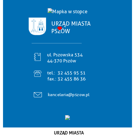
URZĄD MIASTA
PSZÓW
ul. Pszowska 534
44-370 Pszów
tel.:
32 455 95 51
fax.:
32 455 86 36
kancelaria@pszow.pl
URZĄD MIASTA