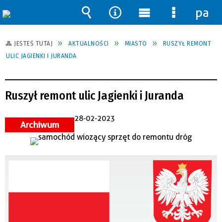
pane
Wyszukiwarka
Narzędzia
Menu
Menu
główne
szczegół
JESTEŚ TUTAJ
AKTUALNOŚCI
MIASTO
RUSZYŁ REMONT
ULIC JAGIENKI I JURANDA
Ruszył remont ulic Jagienki i Juranda
28-02-2023
Archiwum