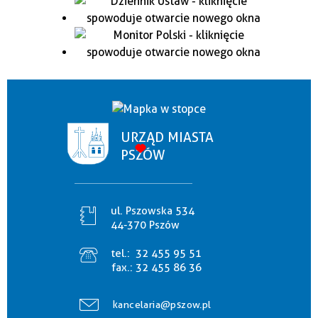
URZĄD MIASTA
PSZÓW
ul. Pszowska 534
44-370 Pszów
tel.:
32 455 95 51
fax.:
32 455 86 36
kancelaria@pszow.pl