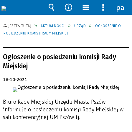
pane
Wyszukiwarka
Narzędzia
Menu
Menu
główne
szczegół
JESTEŚ TUTAJ
AKTUALNOŚCI
URZĄD
OGŁOSZENIE O
POSIEDZENIU KOMISJI RADY MIEJSKIEJ
Ogłoszenie o posiedzeniu komisji Rady
Miejskiej
18-10-2021
Biuro Rady Miejskiej Urzędu Miasta Pszów
informuje o posiedzeniu komisji Rady Miejskiej w
sali konferencyjnej UM Pszów tj.