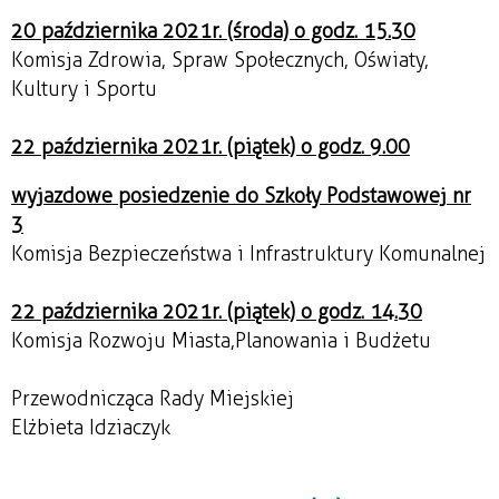
20 października 2021r. (środa) o godz. 15.30
Komisja Zdrowia, Spraw Społecznych, Oświaty,
Kultury i Sportu
22 października 2021r. (piątek) o godz. 9.00
wyjazdowe posiedzenie do Szkoły Podstawowej nr
3
Komisja Bezpieczeństwa i Infrastruktury Komunalnej
22 października 2021r. (piątek) o godz. 14.30
Komisja Rozwoju Miasta,Planowania i Budżetu
Przewodnicząca Rady Miejskiej
Elżbieta Idziaczyk