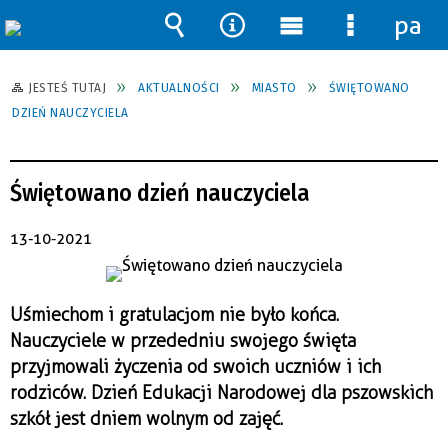
pane
Wyszukiwarka
Narzędzia
Menu
Menu
główne
szczegół
JESTEŚ TUTAJ
AKTUALNOŚCI
MIASTO
ŚWIĘTOWANO
DZIEŃ NAUCZYCIELA
Świętowano dzień nauczyciela
13-10-2021
Uśmiechom i gratulacjom nie było końca.
Nauczyciele w przededniu swojego święta
przyjmowali życzenia od swoich uczniów i ich
rodziców. Dzień Edukacji Narodowej dla pszowskich
szkół jest dniem wolnym od zajęć.