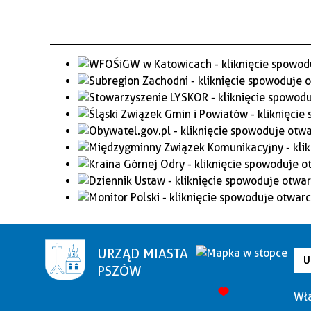
URZĄD MIASTA
U
PSZÓW
Wła