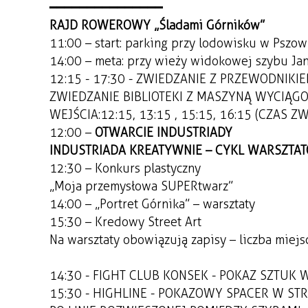
━━━━━━━━━━━━━━━
RAJD ROWEROWY „Śladami Górników”
11:00 – start: parking przy lodowisku w Pszow
14:00 – meta: przy wieży widokowej szybu Ja
12:15 - 17:30 - ZWIEDZANIE Z PRZEWODNIKI
ZWIEDZANIE BIBLIOTEKI Z MASZYNĄ WYCIĄG
WEJŚCIA: 12:15, 13:15 , 15:15, 16:15 (CZAS Z
12:00 –
OTWARCIE INDUSTRIADY
INDUSTRIADA KREATYWNIE – CYKL WARSZTA
12:30 – Konkurs plastyczny
„Moja przemysłowa SUPERtwarz”
14:00 – „Portret Górnika” – warsztaty
15:30 – Kredowy Street Art
Na warsztaty obowiązują zapisy – liczba miejs
14:30 - FIGHT CLUB KONSEK - POKAZ SZTUK 
15:30 - HIGHLINE - POKAZOWY SPACER W ST