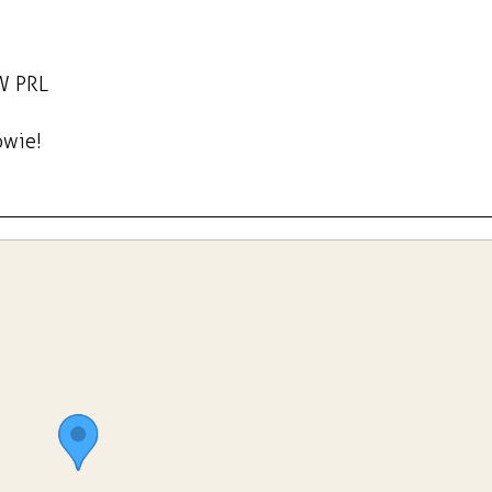
W PRL
owie!