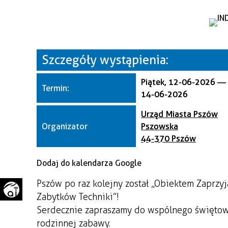
WAŻNE TELEFONY
PRZESTRZENNE
GAZETA SAMORZĄDOWA
"PSZOW.PL"
Szczegóły wystąpienia:
Piątek, 12-06-2026
—
Termin:
14-06-2026
Urząd Miasta Pszów
Organizator
Pszowska
44-370 Pszów
Dodaj do kalendarza Google
Pszów po raz kolejny został „Obiektem Zaprz
Zabytków Techniki”!
Serdecznie zapraszamy do wspólnego świętowan
rodzinnej zabawy.