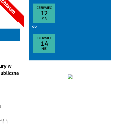
rchiwum
goria
CZERWIEC
12
—
PIĄ
akresie
do
sce
CZERWIEC
14
NIE
nizator
tury w
Publiczna
u
ii i