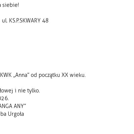
 siebie!
, ul. KS.P.SKWARY 48
 KWK „Anna” od początku XX wieku.
wej i nie tylko.
026.
PANGA ANY”
ba Urgoła