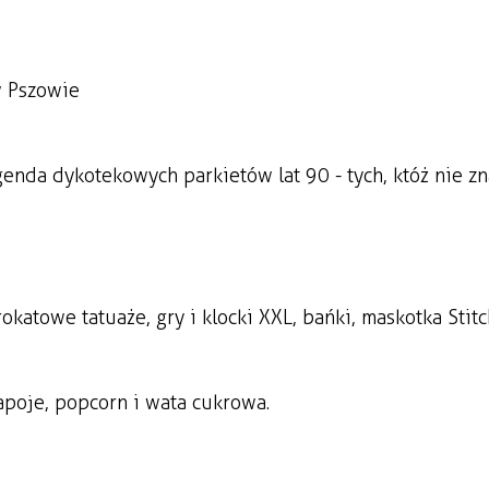
w Pszowie
genda dykotekowych parkietów lat 90 - tych, któż nie 
okatowe tatuaże, gry i klocki XXL, bańki, maskotka Stit
 napoje, popcorn i wata cukrowa.