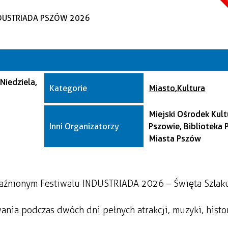
A
Kate
Trwające w z
Miej
Niedziela,
Orga
Kategorie
Miasto
,
Kultura
Miejski Ośrodek Kul
Inni Organizatorzy
Pszowie, Biblioteka 
Miasta Pszów
yjaźnionym Festiwalu INDUSTRIADA 2026 – Święta Szlak
ia podczas dwóch dni pełnych atrakcji, muzyki, histor