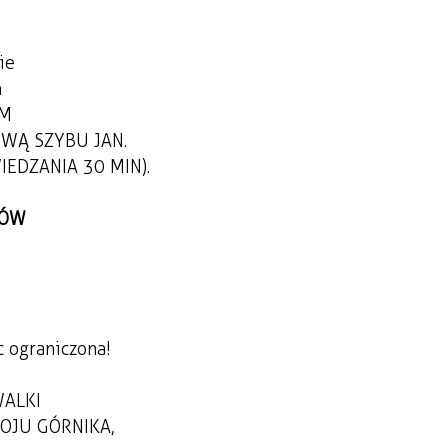
ie
n
EM
OWĄ SZYBU JAN.
WIEDZANIA 30 MIN).
TÓW
c ograniczona!
WALKI
ROJU GÓRNIKA,