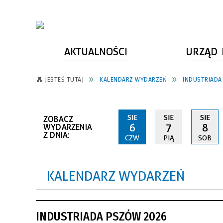
AKTUALNOŚCI
URZĄD 
JESTEŚ TUTAJ
KALENDARZ WYDARZEŃ
INDUSTRIADA
WŁADZE MIASTA
INFORMACJE O MIEŚCIE
SPORT
ZAŁATW SPRAWĘ
URZĄD MIASTA
LUDZIE PSZOWA
KULTURA
ZDROWIE
SIE
SIE
SIE
ZOBACZ
URZĄD STANU CYWILNEGO
PARTNERZY, NGO
SZLAKI TURYSTYCZNE
BEZPIECZEŃSTWO
6
7
8
WYDARZENIA
Z DNIA:
CZW
PIĄ
SOB
RADA MIEJSKA
JEDNOSTKI MIEJSKIE
ZABYTKI
ZWIERZĘTA W GMINIE
BUDŻET MIASTA
EDUKACJA
POMIAR SATYSFAKCJI KLIENTA
KALENDARZ WYDARZEŃ
STRATEGIE, PLANY, PROGRAMY
INWESTYCJE MIEJSKIE
INFORMATOR
FUNDUSZE ZEWNĘTRZNE
POWIATOWY LIDER
KOMUNIKACJA I TRANSPORT
INDUSTRIADA PSZÓW 2026
PRZEDSIĘBIORCZOŚCI
ZAGOSPODAROWANIE