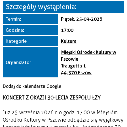
Miejsce
Szczegóły wystąpienia:
Termin:
Piątek, 25-09-2026
Organizator
Godzina:
17:00
Kategorie
Kultura
Miejski Ośrodek Kultury w
Pszowie
Organizator
Traugutta 1
44-370 Pszów
Dodaj do kalendarza Google
KONCERT Z OKAZJI 30-LECIA ZESPOŁU ŁZY
Już 25 września 2026 r. o godz. 17:00 w Miejskim
Ośrodku Kultury w Pszowie odbędzie się wyjątkowy