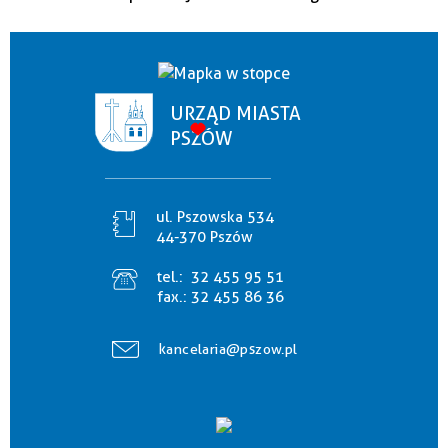
URZĄD MIASTA
PSZÓW
ul. Pszowska 534
44-370 Pszów
tel.:
32 455 95 51
fax.:
32 455 86 36
kancelaria@pszow.pl