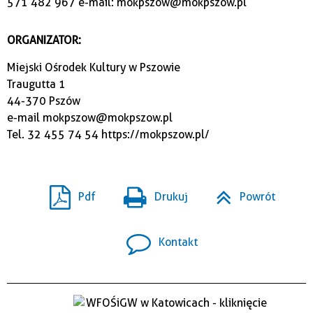
571 482 967 e-mail: mokpszow@mokpszow.pl
ORGANIZATOR:
Miejski Ośrodek Kultury w Pszowie
Traugutta 1
44-370 Pszów
e-mail
mokpszow@mokpszow.pl
Tel. 32 455 74 54
https://mokpszow.pl/
Pdf
Drukuj
Powrót
Kontakt