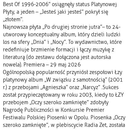
Best Of 1996-2006” osiągnęły status Platynowej
Płyty, a jeden – „Jesteś jaki jesteś” pokrył się
„złotem”.
Najnowsza płyta „Po drugiej stronie jutra”– to 24-
utworowy konceptualny album, który dzieli ludzki
los na sfery „Dnia” i „Nocy”. To wydawnictwo, które
redefiniuje brzmienie formacji i łączy muzykę z
literaturą (do zestawu dołączona jest autorska
nowela). Premiera – 29 maj 2026
Ogólnopolską popularność przyniósł zespołowi Łzy
platynowy album „W związku z samotnością” (2001
r.) z przebojami „Agnieszka” oraz „Narcyz” .Sukces
został przypieczętowany w roku 2003, kiedy to ŁZY
przebojem „Oczy szeroko zamknięte” zdobyły
Nagrodę Publiczności w Konkursie Premier
Festiwalu Polskiej Piosenki w Opolu. Piosenka „Oczy
szeroko zamknięte”, w plebiscycie Radia Zet, została