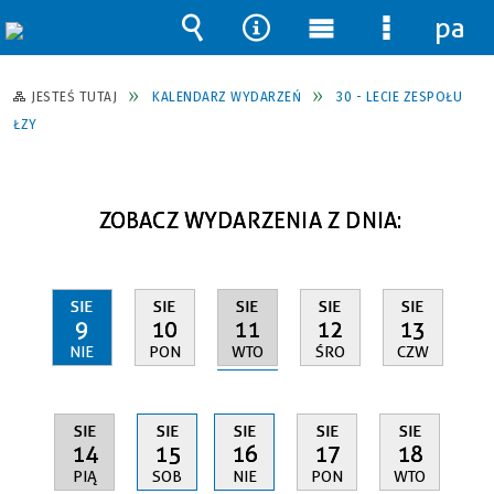
pane
Wyszukiwarka
Narzędzia
Menu
Menu
główne
szczegół
JESTEŚ TUTAJ
KALENDARZ WYDARZEŃ
30 - LECIE ZESPOŁU
ŁZY
ZOBACZ WYDARZENIA Z DNIA:
SIE
SIE
SIE
SIE
SIE
11
9
10
12
13
WTO
NIE
PON
ŚRO
CZW
SIE
SIE
SIE
SIE
SIE
14
15
16
17
18
PIĄ
SOB
NIE
PON
WTO