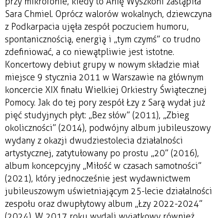
przy mikrofonie, kiedy to Anię Wyszkoni zastąpiła
Sara Chmiel. Oprócz walorów wokalnych, dziewczyna
z Podkarpacia ujęła zespół poczuciem humoru,
spontanicznością, energią i „tym czymś” co trudno
zdefiniować, a co niewątpliwie jest istotne.
Koncertowy debiut grupy w nowym składzie miał
miejsce 9 stycznia 2011 w Warszawie na głównym
koncercie XIX finału Wielkiej Orkiestry Świątecznej
Pomocy. Jak do tej pory zespół Łzy z Sarą wydał już
pięć studyjnych płyt: „Bez słów” (2011), „Zbieg
okoliczności” (2014), podwójny album jubileuszowy
wydany z okazji dwudziestolecia działalności
artystycznej, zatytułowany po prostu „20” (2016),
album koncepcyjny „Miłość w czasach samotności”
(2021), który jednocześnie jest wydawnictwem
jubileuszowym uświetniającym 25-lecie działalności
zespołu oraz dwupłytowy album „Łzy 2022-2024”
(2024). W 2017 roku wydali wyjątkowy również