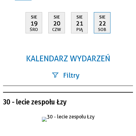
SIE
SIE
SIE
SIE
19
20
21
22
ŚRO
CZW
PIĄ
SOB
KALENDARZ WYDARZEŃ
Filtry
Szukana fraza
30 - lecie zespołu Łzy
Kategoria
Trwające w zakresie
—