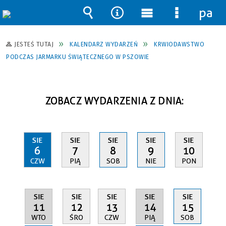
pane
Wyszukiwarka
Narzędzia
Menu
Menu
główne
szczegół
JESTEŚ TUTAJ
KALENDARZ WYDARZEŃ
KRWIODAWSTWO
PODCZAS JARMARKU ŚWIĄTECZNEGO W PSZOWIE
ZOBACZ WYDARZENIA Z DNIA:
SIE
SIE
SIE
SIE
SIE
6
7
8
9
10
CZW
PIĄ
SOB
NIE
PON
SIE
SIE
SIE
SIE
SIE
11
14
12
13
15
WTO
PIĄ
ŚRO
CZW
SOB