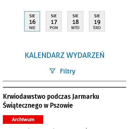
SIE
SIE
SIE
SIE
16
17
18
19
NIE
PON
WTO
ŚRO
KALENDARZ WYDARZEŃ
Filtry
Szukana fraza
Krwiodawstwo podczas Jarmarku
Kategoria
Świątecznego w Pszowie
Trwające w zakresie
Archiwum
—