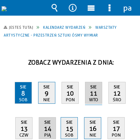
pane
Wyszukiwarka
Narzędzia
Menu
Menu
główne
szczegół
JESTEŚ TUTAJ
KALENDARZ WYDARZEŃ
WARSZTATY
ARTYSTYCZNE - PRZESTRZEŃ SZTUKI ÓSMY WYMIAR
ZOBACZ WYDARZENIA Z DNIA:
SIE
SIE
SIE
SIE
SIE
11
8
9
10
12
WTO
SOB
NIE
PON
ŚRO
SIE
SIE
SIE
SIE
SIE
14
13
15
16
17
PIĄ
CZW
SOB
NIE
PON