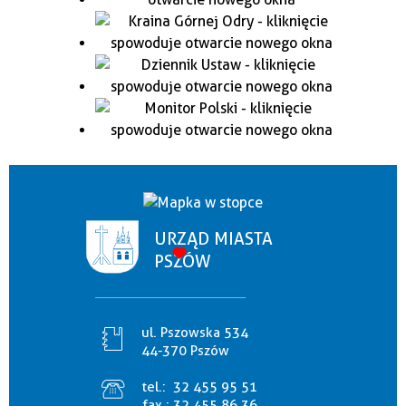
URZĄD MIASTA
PSZÓW
ul. Pszowska 534
44-370 Pszów
tel.:
32 455 95 51
fax.:
32 455 86 36