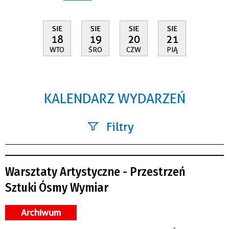
SIE
SIE
SIE
SIE
18
19
20
21
WTO
ŚRO
CZW
PIĄ
KALENDARZ WYDARZEŃ
Filtry
Szukana fraza
Warsztaty Artystyczne - Przestrzeń
Kategoria
Sztuki Ósmy Wymiar
Trwające w zakresie
Archiwum
—