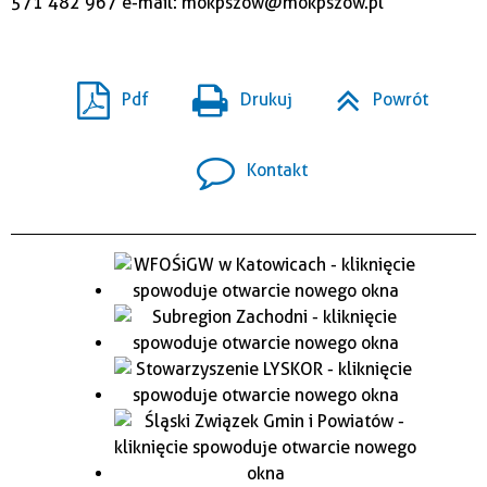
571 482 967 e-mail: mokpszow@mokpszow.pl
Pdf
Drukuj
Powrót
Kontakt