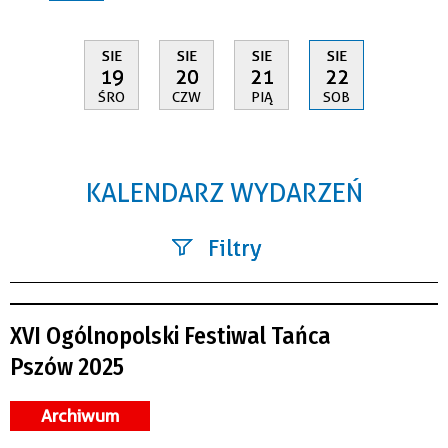
SIE
SIE
SIE
SIE
19
20
21
22
ŚRO
CZW
PIĄ
SOB
KALENDARZ WYDARZEŃ
Filtry
Szukana fraza
XVI Ogólnopolski Festiwal Tańca
Kategoria
Pszów 2025
Trwające w zakresie
Archiwum
—