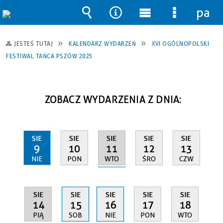
pane
Wyszukiwarka
Narzędzia
Menu
Menu
główne
szczegół
JESTEŚ TUTAJ
KALENDARZ WYDARZEŃ
XVI OGÓLNOPOLSKI
FESTIWAL TAŃCA PSZÓW 2025
ZOBACZ WYDARZENIA Z DNIA:
SIE
SIE
SIE
SIE
SIE
11
9
10
12
13
WTO
NIE
PON
ŚRO
CZW
SIE
SIE
SIE
SIE
SIE
14
15
16
17
18
PIĄ
SOB
NIE
PON
WTO