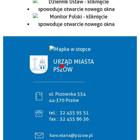
URZĄD MIASTA
PSZÓW
ul. Pszowska 534
44-370 Pszów
tel.:
32 455 95 51
fax.:
32 455 86 36
kancelaria@pszow.pl