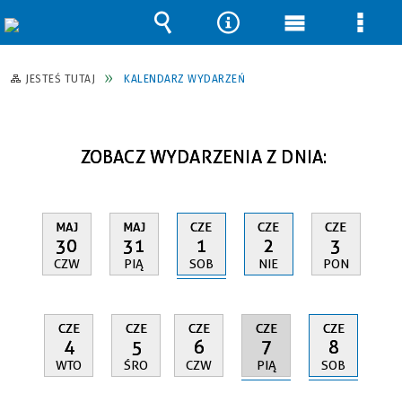
Wyszukiwarka
Narzędzia
Menu
Men
główne
szcz
JESTEŚ TUTAJ
KALENDARZ WYDARZEŃ
ZOBACZ WYDARZENIA Z DNIA:
CZE
MAJ
MAJ
CZE
CZE
1
30
31
2
3
SOB
CZW
PIĄ
NIE
PON
CZE
CZE
CZE
CZE
CZE
7
8
4
5
6
PIĄ
SOB
WTO
ŚRO
CZW