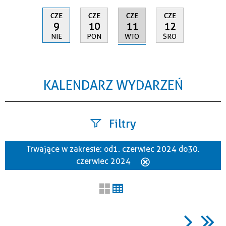
CZE
CZE
CZE
CZE
11
9
10
12
WTO
NIE
PON
ŚRO
KALENDARZ WYDARZEŃ
Filtry
Trwające w zakresie:
od 1. czerwiec 2024 do 30.
Szukana fraza
czerwiec 2024
Usuń
ten
filtr
Kategoria