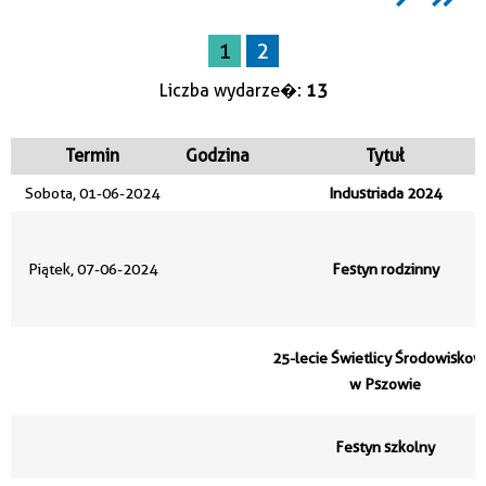
Trwające w zakresie
1
2
—
Liczba wydarze�:
13
Miejsce
Termin
Godzina
Tytuł
Organizator
Sobota, 01-06-2024
Industriada 2024
Piątek, 07-06-2024
Festyn rodzinny
25-lecie Świetlicy Środowiskow
w Pszowie
Festyn szkolny