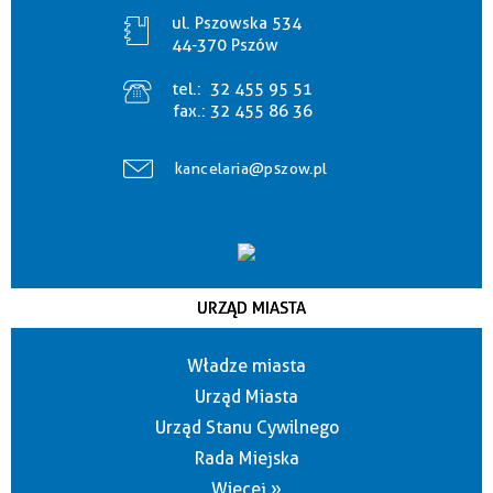
ul. Pszowska 534
44-370 Pszów
tel.:
32 455 95 51
fax.:
32 455 86 36
kancelaria@pszow.pl
URZĄD MIASTA
Władze miasta
Urząd Miasta
Urząd Stanu Cywilnego
Rada Miejska
Więcej »