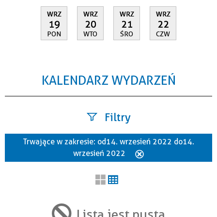
WRZ
WRZ
WRZ
WRZ
19
20
21
22
PON
WTO
ŚRO
CZW
KALENDARZ WYDARZEŃ
Filtry
Trwające w zakresie:
od 14. wrzesień 2022 do 14.
Szukana fraza
wrzesień 2022
Usuń
ten
filtr
Kategoria
Lista jest pusta