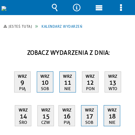
Wyszukiwarka
Narzędzia
Menu
Men
główne
szcz
JESTEŚ TUTAJ
KALENDARZ WYDARZEŃ
ZOBACZ WYDARZENIA Z DNIA:
WRZ
WRZ
WRZ
WRZ
WRZ
9
10
11
12
13
PIĄ
SOB
NIE
PON
WTO
WRZ
WRZ
WRZ
WRZ
WRZ
14
15
16
17
18
ŚRO
CZW
PIĄ
SOB
NIE