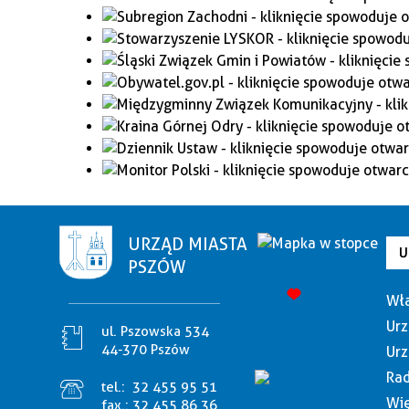
URZĄD MIASTA
U
PSZÓW
Wła
Urz
ul. Pszowska 534
44-370 Pszów
Urz
Rad
tel.:
32 455 95 51
Wię
fax.:
32 455 86 36