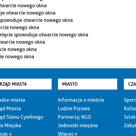
RZĄD MIASTA
MIASTO
CZ
dze miasta
Informacje o mieście
Sport
ąd Miasta
Ludzie Pszowa
Kultu
ąd Stanu Cywilnego
Partnerzy, NGO
Szlak
a Miejska
Jednostki miejskie
Zabyt
cej »
Więcej »