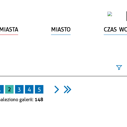
MIASTA
MIASTO
CZAS W
Fraz
1
2
3
4
5
Kate
aleziono galerii:
148
Auto
Publi