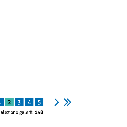
1
2
3
4
5
aleziono galerii:
148