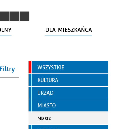
OLNY
DLA MIESZKAŃCA
WSZYSTKIE
Filtry
KULTURA
a
URZĄD
goria
MIASTO
r
Miasto
kacja