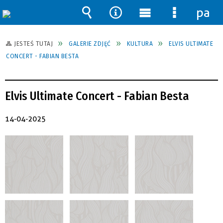
pane
Wyszukiwarka
Narzędzia
Menu
Menu
główne
szczegół
JESTEŚ TUTAJ
GALERIE ZDJĘĆ
KULTURA
ELVIS ULTIMATE
CONCERT - FABIAN BESTA
Elvis Ultimate Concert - Fabian Besta
14-04-2025