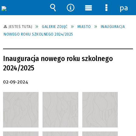
pane
Wyszukiwarka
Narzędzia
Menu
Menu
główne
szczegół
JESTEŚ TUTAJ
GALERIE ZDJĘĆ
MIASTO
INAUGURACJA
NOWEGO ROKU SZKOLNEGO 2024/2025
Inauguracja nowego roku szkolnego
2024/2025
02-09-2024