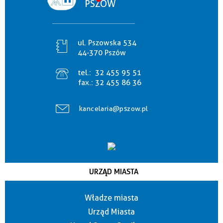
PSZÓW
ul. Pszowska 534
44-370 Pszów
tel.:
32 455 95 51
fax.:
32 455 86 36
kancelaria@pszow.pl
URZĄD MIASTA
Władze miasta
Urząd Miasta