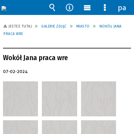
pane
Wyszukiwarka
Narzędzia
Menu
Menu
główne
szczegół
JESTEŚ TUTAJ
GALERIE ZDJĘĆ
MIASTO
WOKÓŁ JANA
PRACA WRE
Wokół Jana praca wre
07-02-2024