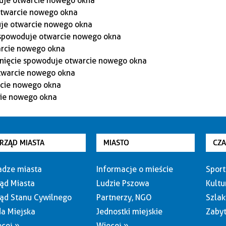
RZĄD MIASTA
MIASTO
CZ
dze miasta
Informacje o mieście
Sport
ąd Miasta
Ludzie Pszowa
Kultu
ąd Stanu Cywilnego
Partnerzy, NGO
Szlak
a Miejska
Jednostki miejskie
Zabyt
cej »
Więcej »