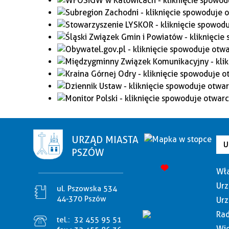
URZĄD MIASTA
U
PSZÓW
Wła
Urz
ul. Pszowska 534
44-370 Pszów
Urz
Rad
tel.:
32 455 95 51
Wię