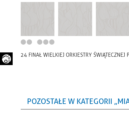
WAŻNE TELEFONY
PRZESTRZENNE
GAZETA SAMORZĄDOWA
"PSZOW.PL"
24 FINAŁ WIELKIEJ ORKIESTRY ŚWIĄTECZNEJ P
POZOSTAŁE W KATEGORII „MI