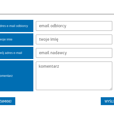
dres e-mail odbiorcy
woje imie
wój adres e-mail
omentarz