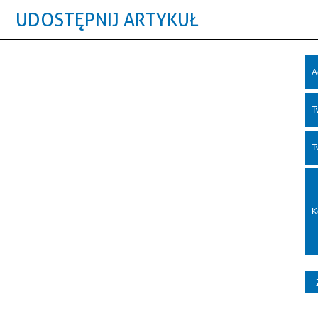
UDOSTĘPNIJ ARTYKUŁ
A
T
T
K